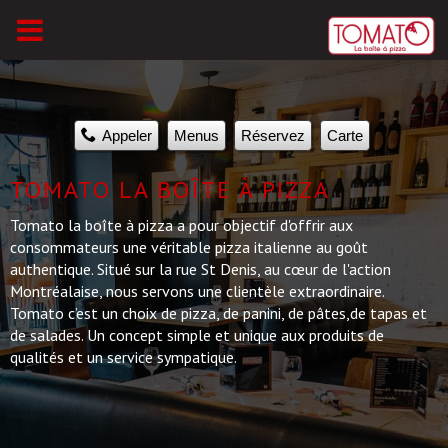
Accueil
Appeler
Menus
Réservez
Carte
Détails
TOMATO LA BOÎTE À PIZZA
Galerie
Tomato la boîte à pizza a pour objectif d'offrir aux
Contact
consommateurs une véritable pizza italienne au goût
Desktop
authentique. Situé sur la rue St Denis, au cœur de l'action
Montréalaise, nous servons une clientèle extraordinaire.
Tomato c’est un choix de pizza, de panini, de pâtes,de tapas et
de salades. Un concept simple et unique aux produits de
qualités et un service sympatique.